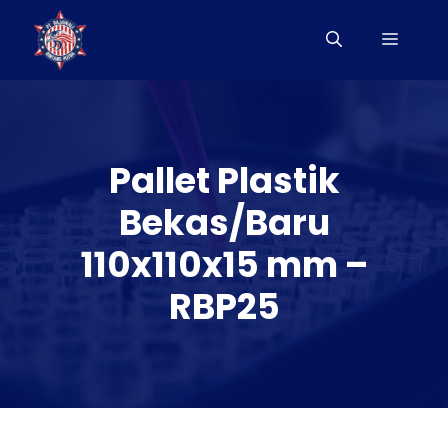
Langsung
ke
Menu
isi
Pallet Plastik
Bekas/Baru
110x110x15 mm –
RBP25