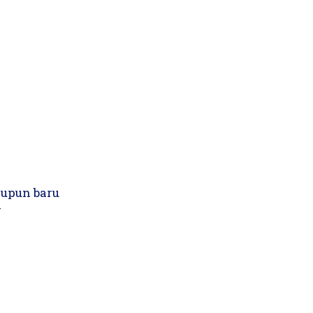
aupun baru
r