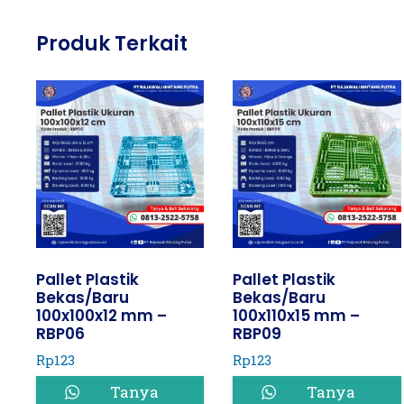
Produk Terkait
Pallet Plastik
Pallet Plastik
Bekas/Baru
Bekas/Baru
100x100x12 mm –
100x110x15 mm –
RBP06
RBP09
Rp
123
Rp
123
Tanya
Tanya