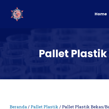
Langsung
ke
Home
isi
Pallet Plasti
Beranda
/
Pallet Plastik
/ Pallet Plastik Bekas/