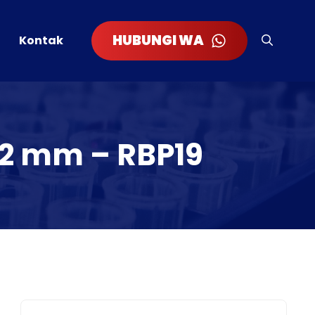
HUBUNGI WA
Kontak
x12 mm – RBP19