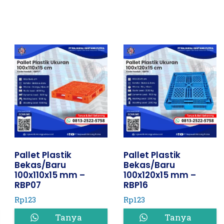
Pallet Plastik
Pallet Plastik
Bekas/Baru
Bekas/Baru
100x110x15 mm –
100x120x15 mm –
RBP07
RBP16
Rp
123
Rp
123
Tanya
Tanya