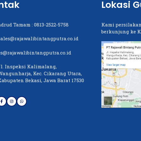
ntak
Lokasi 
adrud Tamam :
0813-2522-5758
Kami persilakan
berkunjung ke K
sales@rajawalibintangputra.co.id
cs@rajawalibintangputra.co.id
Jl. Inspeksi Kalimalang,
Wangunharja, Kec. Cikarang Utara,
Kabupaten Bekasi, Jawa Barat 17530