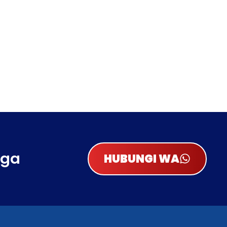
rga
HUBUNGI WA