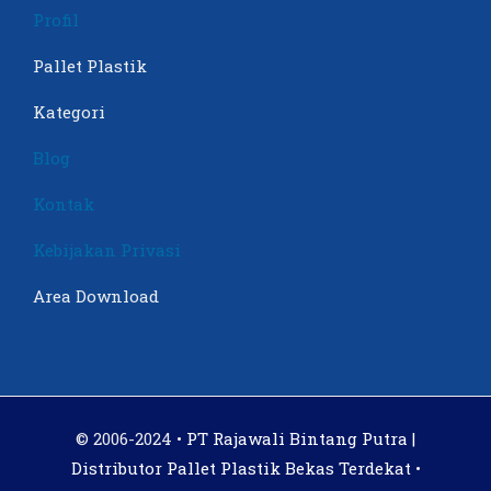
Profil
Pallet Plastik
Kategori
Blog
Kontak
Kebijakan Privasi
Area Download
© 2006-2024 •
PT Rajawali Bintang Putra |
Distributor Pallet Plastik Bekas Terdekat
•