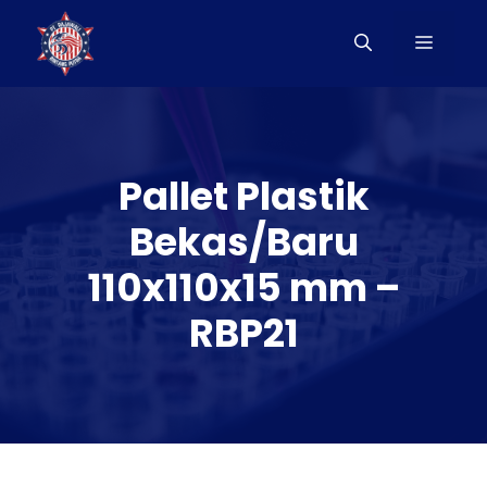
Langsung
ke
Menu
isi
Pallet Plastik
Bekas/Baru
110x110x15 mm –
RBP21