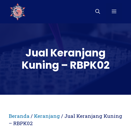
Langsung
ke
Menu
isi
Jual Keranjang
Kuning – RBPK02
Beranda
/
Keranjang
/ Jual Keranjang Kuning
– RBPK02