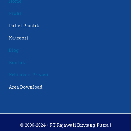
Home
Profil
Pallet Plastik
Kategori
Blog
Kontak
Kebijakan Privasi
Area Download
© 2006-2024 •
PT Rajawali Bintang Putra |