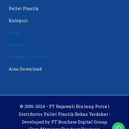
Pallet Plastik
Kategori
Blog
Kontak
Kebijakan Privasi
Area Download
© 2006-2024 •
PT Rajawali Bintang Putra |
Distributor Pallet Plastik Bekas Terdekat
•
Developed by
PT Bunhaw Digital Group