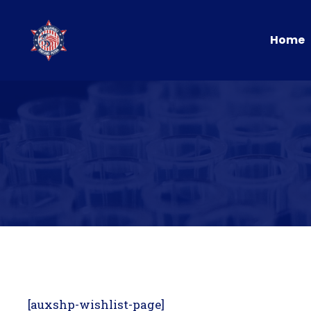
Langsung
ke
Home
isi
[auxshp-wishlist-page]