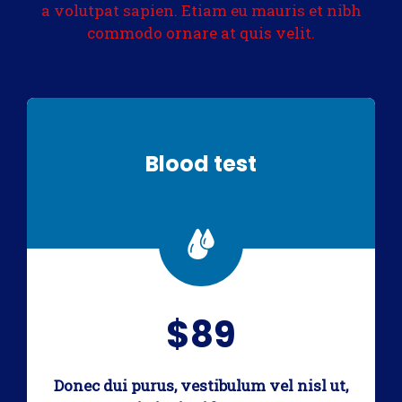
a volutpat sapien. Etiam eu mauris et nibh
commodo ornare at quis velit.
Blood test
$89
Donec dui purus, vestibulum vel nisl ut,