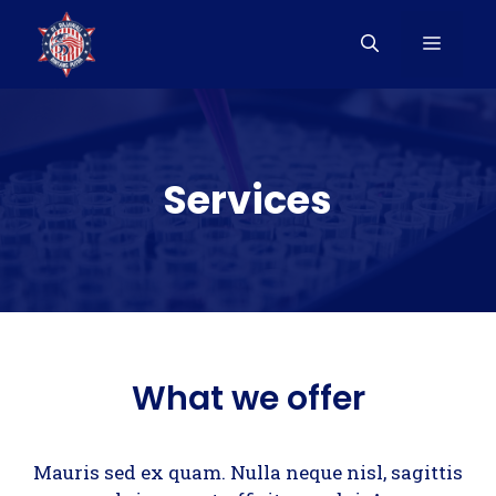
Langsung
ke
Menu
isi
Services
What we offer
Mauris sed ex quam. Nulla neque nisl, sagittis